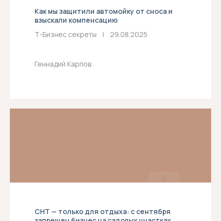
Как мы защитили автомойку от сноса и
взыскали компенсацию
Т-Бизнес секреты
р
|
р
29.08.2025
Геннадий Карпов
СНТ — только для отдыха: с сентября
запрещен бизнес на садовых участках